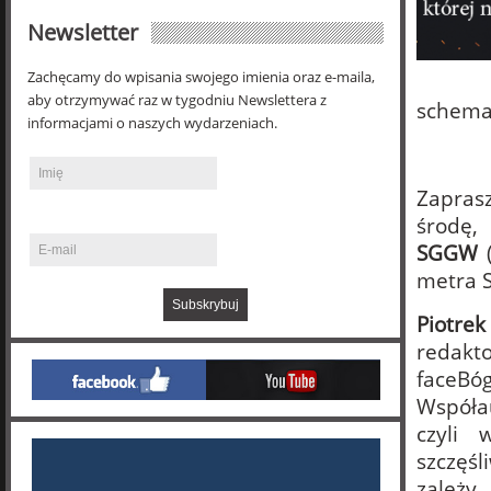
Newsletter
Zachęcamy do wpisania swojego imienia oraz e-maila,
aby otrzymywać raz w tygodniu Newslettera z
schemat
informacjami o naszych wydarzeniach.
Zaprasz
środę
SGGW
(
metra 
Piotrek
redakt
faceBó
Współau
czyli 
szczęśl
zależy