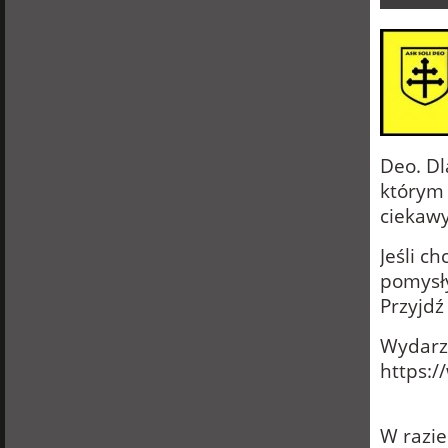
Deo. Dl
którym 
ciekawy
Jeśli c
pomysły
Przyjdź 
Wydarz
https:
W razie