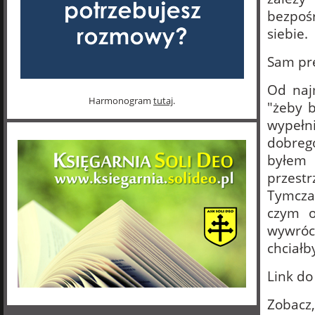
bezpoś
siebie.
Sam pre
Od najm
Harmonogram
tutaj
.
"żeby b
wypełni
dobreg
byłem 
przest
Tymcza
czym o
wywróci
chciałb
Link d
Zobacz,