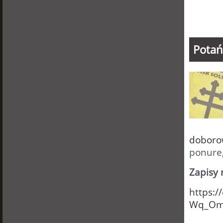
Potań
doboro
ponure,
Zapisy 
https:
Wq_Om