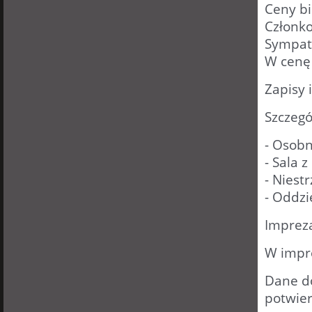
Ceny bi
Członko
Sympaty
W cenę 
Zapisy 
Szczegół
- Osobn
- Sala 
- Niest
- Oddzi
Impreza
W impre
Dane d
potwie