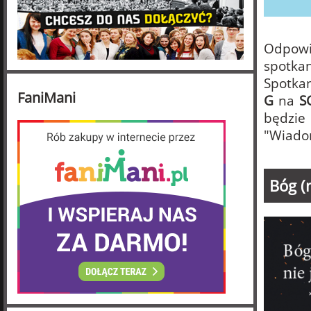
Odpowi
spotkan
Spotkan
FaniMani
G
na
S
będzi
"Wiadom
Bóg (n