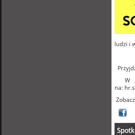
ludzi i
Przyjd
W 
na:
hr.
Zobac
Spotk