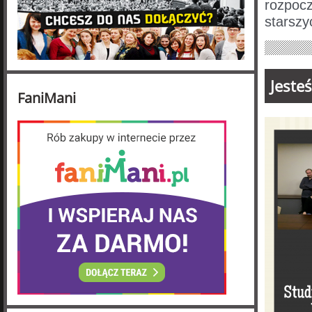
rozpocz
starszy
Jeste
FaniMani