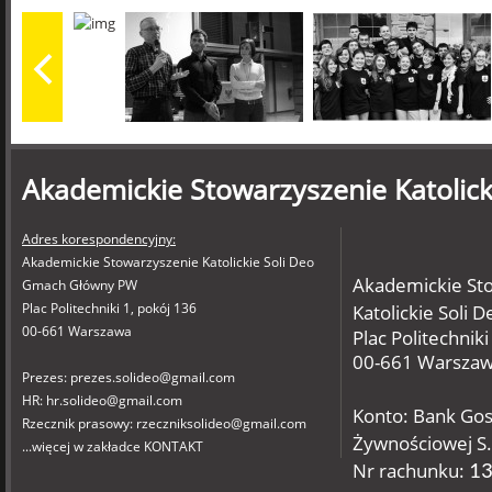
Akademickie Stowarzyszenie Katolick
Adres korespondencyjny:
Akademickie Stowarzyszenie Katolickie Soli Deo
Akademickie St
Gmach Główny PW
Plac Politechniki 1, pokój 136
Katolickie Soli D
00-661 Warszawa
Plac Politechniki
00-661 Warsza
Prezes: prezes.solideo@gmail.com
HR: hr.solideo@gmail.com
Konto: Bank Go
Rzecznik prasowy: rzeczniksolideo@gmail.com
Żywnościowej S.
...więcej w zakładce KONTAKT
Nr rachunku:
13