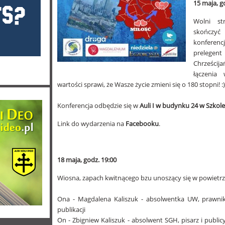
15 maja, g
Wolni st
skończyć
konferencj
prelege
Chrześcij
łączenia
wartości sprawi, że Wasze życie zmieni się o 180 stopni! :)
Konferencja odbędzie się w
Auli I w budynku 24 w Szkol
Link do wydarzenia na
Facebooku
.
18 maja, godz. 19:00
Wiosna, zapach kwitnącego bzu unoszący się w powietrzu.
Ona - Magdalena Kaliszuk - absolwentka UW, prawnik, 
publikacji
On - Zbigniew Kaliszuk - absolwent SGH, pisarz i publicy