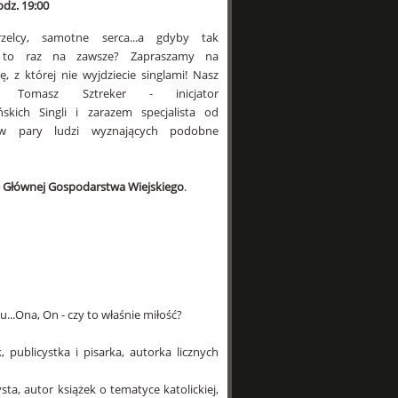
odz. 19:00
rzelcy, samotne serca...a gdyby tak
 to raz na zawsze? Zapraszamy na
ę, z której nie wyjdziecie singlami! Nasz
nt Tomasz Sztreker - inicjator
ańskich Singli i zarazem specjalista od
 w pary ludzi wyznających podobne
e Głównej Gospodarstwa Wiejskiego
.
..Ona, On - czy to właśnie miłość?
publicystka i pisarka, autorka licznych
sta, autor książek o tematyce katolickiej,