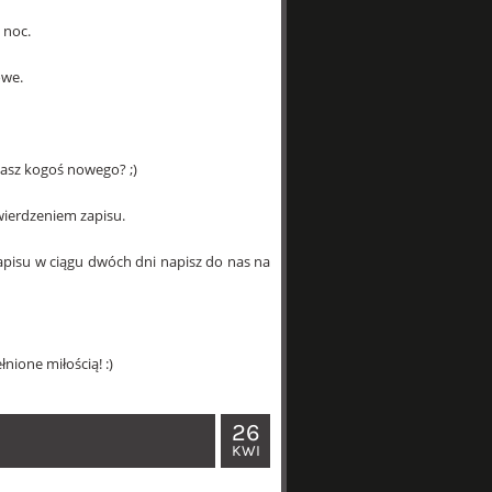
 noc.
owe.
nasz kogoś nowego? ;)
ierdzeniem zapisu.
apisu w ciągu dwóch dni napisz do nas na
łnione miłością! :)
26
KWI