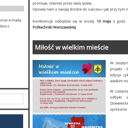
promuje, również przez swój śpiew.
Opowie nam o swojej drodze do sukcesu i jak przy tym ni
oraz e-maila,
Konferencje odbędzie się w środę,
10 maja
o godz
tera z
Politechniki Warszawskiej
.
Miłość w wielkim mieście
W zeszłym
projekt -
edycja c
wielkim mi
W czwarte
odbyło 
Dziewieck
spotkania