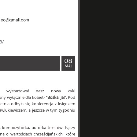
ideo@gmail.com
3/
08
MAJ
o wystartował nasz nowy cykl
ny wyłącznie dla kobiet-
"Boska, ja!"
. Pod
ietnia odbyła się konferencja z księdzem
awlukiewiczem, a jeszcze w tym tygodniu
, kompozytorka, autorka tekstów. Łączy
na o wartościach chrześcijańskich, które