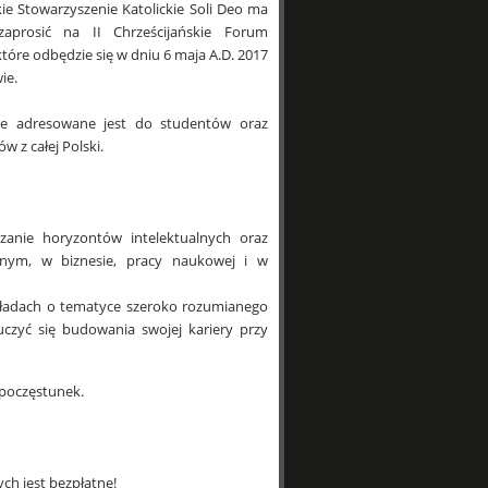
ie Stowarzyszenie Katolickie Soli Deo ma
zaprosić na II Chrześcijańskie Forum
tóre odbędzie się w dniu 6 maja A.D. 2017
ie.
ie adresowane jest do studentów oraz
w z całej Polski.
zanie horyzontów intelektualnych oraz
nnym, w biznesie, pracy naukowej i w
kładach o tematyce szeroko rozumianego
zyć się budowania swojej kariery przy
 poczęstunek.
h jest bezpłatne!