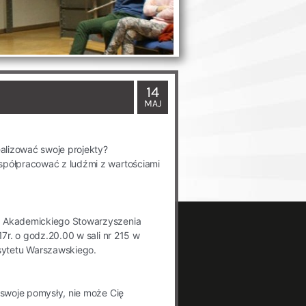
14
MAJ
ealizować swoje projekty?
spółpracować z ludźmi z wartościami
e Akademickiego Stowarzyszenia
17r. o godz.20.00 w sali nr 215 w
sytetu Warszawskiego.
 swoje pomysły, nie może Cię