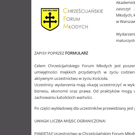
Akademick
zaszczyt 
Młodych, k
w Warszaw
Wydarzen
maturzystó
ZAPISY POPRZEZ
FORMULARZ
Celem Chrześcijańskiego Forum Młodych jest poszer
umiejętności miękkich przydatnych w życiu codzie
aktywnym uczestnictwu w życiu Kościoła.
Uczestnicy wydarzenia mają okazję uczestniczyć w wy
biznesu, ekonomii oraz prawa. Od praktyków mogą uc
zachowaniu katolickich w
artości.
Po części wykładowej dla uczestników przewidziany jest
UWAGA! LICZBA MIEJSC OGRANICZONA!
PAMIĘTAJ! Uczestnictwo w Chrześcijańskim Forum Młodyc