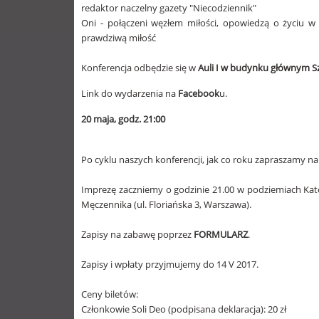
redaktor naczelny gazety "Niecodziennik"
Oni - połączeni węzłem miłości, opowiedzą o życiu w
prawdziwą miłość
Konferencja odbędzie się w
Auli I w budynku głównym S
Link do wydarzenia na
Facebook
u
.
20 maja, godz. 21:00
Po cyklu naszych konferencji, jak co roku zapraszamy na
Imprezę zaczniemy o godzinie 21.00 w podziemiach Kated
Męczennika (ul. Floriańska 3, Warszawa).
Zapisy na zabawę poprzez
FORMULARZ
.
Zapisy i wpłaty przyjmujemy do 14 V 2017.
Ceny biletów:
Członkowie Soli Deo (podpisana deklaracja): 20 zł