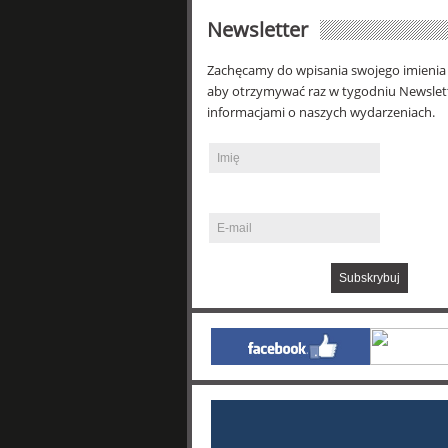
Newsletter
Zachęcamy do wpisania swojego imienia 
aby otrzymywać raz w tygodniu Newslet
informacjami o naszych wydarzeniach.