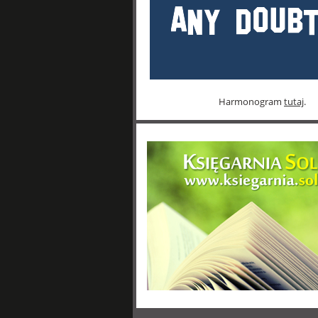
Harmonogram
tutaj
.