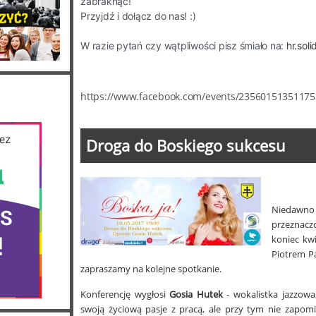
zabraknąć!
Przyjdź i dołącz do nas! :)
W razie pytań czy wątpliwości pisz śmiało na:
hr.sol
https://www.facebook.com/events/23560151351175
Droga do Boskiego sukcesu
Niedawn
przeznaczo
koniec kw
Piotrem P
zapraszamy na kolejne spotkanie.
Konferencję wygłosi
Gosia Hutek
- wokalistka jazzowa
swoją życiową pasje z pracą, ale przy tym nie zapomi