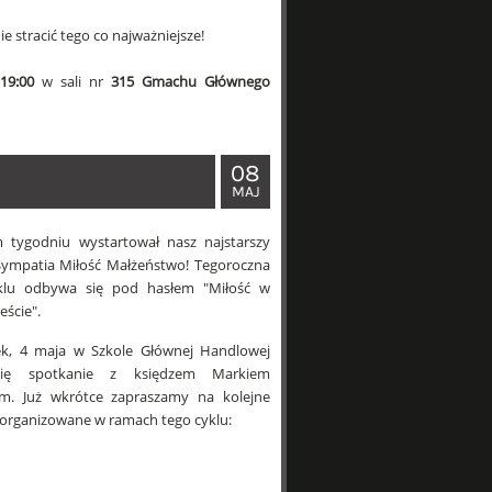
e stracić tego co najważniejsze!
.
19:00
w sali nr
315 Gmachu Głównego
08
MAJ
 tygodniu wystartował nasz najstarszy
 Sympatia Miłość Małżeństwo! Tegoroczna
yklu odbywa się pod hasłem "Miłość w
eście".
k, 4 maja w Szkole Głównej Handlowej
się spotkanie z księdzem Markiem
im. Już wkrótce zapraszamy na kolejne
 organizowane w ramach tego cyklu: